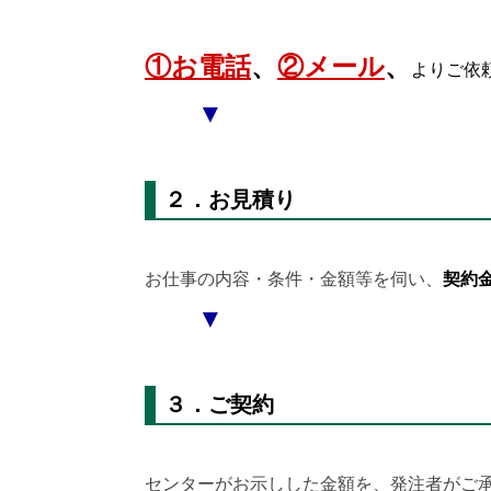
①お電話
、
②メール
、
よりご依
▼
２．お見積り
お仕事の内容・条件・金額等を伺い、
契約
▼
３．ご契約
センターがお示しした金額を、発注者がご