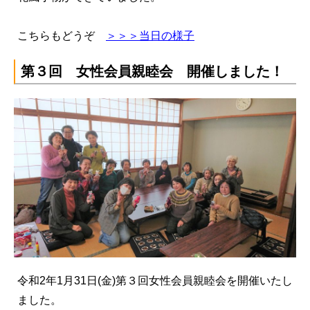
こちらもどうぞ
＞＞＞当日の様子
第３回 女性会員親睦会 開催しました！
令和
2
年
1
月
31
日
(
金
)
第３回女性会員親睦会を開催いたし
ました。