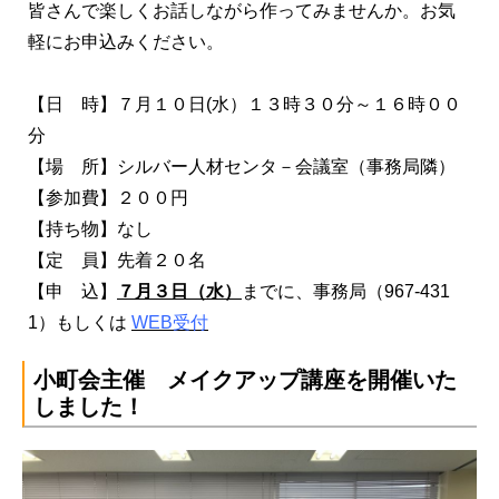
皆さんで楽しくお話しながら作ってみませんか。お気
軽にお申込みください。
【日 時】７月１０日(水）１３時３０分～１６時００
分
【場 所】シルバー人材センタ－会議室（事務局隣）
【参加費】２００円
【持ち物】なし
【定 員】先着２０名
【申 込】
７
月３日（水）
までに、事務局（967-431
1）もしくは
WEB受付
小町会主催 メイクアップ講座を開催いた
しました！