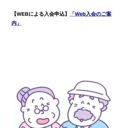
【WEBによる入会申込】
「Web入会のご案
内
」