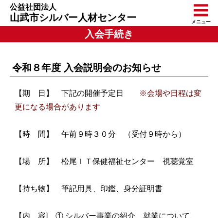
公益社団法人
山武市シルバー人材センター
メニュー
入会手続き
令和８年度 入会説明会のお知らせ
【期 日】 下記の開催予定日
※会場や日程は変
更になる場合があります
【時 間】 午前９時３０分 （受付９時から）
【場 所】 松尾ＩＴ保健福祉センター 視聴覚室
【持ち物】 筆記用具、印鑑、身分証明書
【内 容] ① シルバー事業の紹介、就業について、