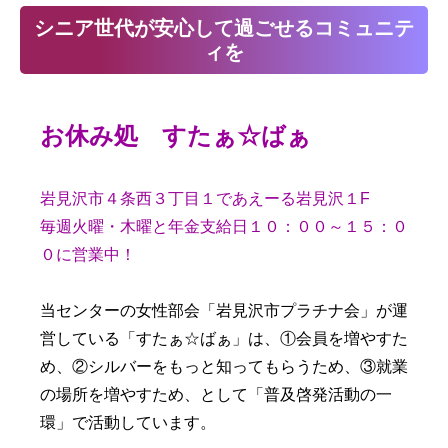
シニア世代が安心して過ごせるコミュニテ
ィを
お休み処 すたぁ☆ばぁ
岩見沢市４条西３丁目１であえーる岩見沢１F
毎週火曜・木曜と年金支給日１０：００～１５：０
０に営業中！
当センターの女性部会「岩見沢市プラチナ会」が運
営している「すたぁ☆ばぁ」は、
①会員を増やすた
め、②シルバーをもっと知ってもらうため、③就業
の場所を増やすため、
として「普及啓発活動の一
環」で活動しています。