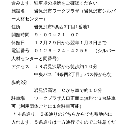
含みます。駐車場の場所をご確認ください。
施設名 岩見沢市ワークプラザ（岩見沢市シルバ
ー人材センター）
住所 岩見沢市
5
条西
3
丁目
1
番地
1
開館時間 ９：００～２１：００
休館日 １２月２９日から翌年１月３日まで
電話番号 ０１２６－２４－４２５５ （シルバー
人材センターと同番号）
アクセス ＪＲ岩見沢駅から徒歩約１０分
中央バス「
4
条西
2
丁目」バス停から徒
歩約
2
分
岩見沢高速ＩＣから車で約１０分
駐車場 ワークプラザ入口正面に無料で６台駐車
可（利用団体ごとに１台駐車可能）
＊４条通り、５条通りのどちらからでも敷地内に
入れます。５条通りは一方通行ですのでご注意くだ