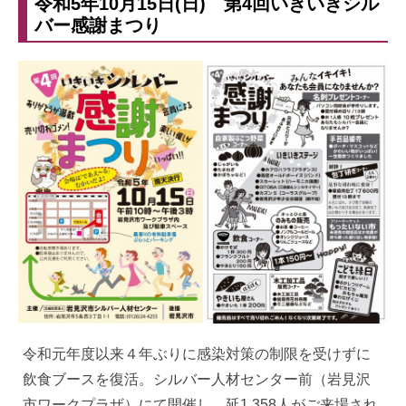
令和5年10月15日(日) 第4回いきいきシル
バー感謝まつり
令和元年度以来４年ぶりに感染対策の制限を受けずに
飲食ブースを復活。シルバー人材センター前（岩見沢
市ワークプラザ）にて開催し、延1,358人がご来場され